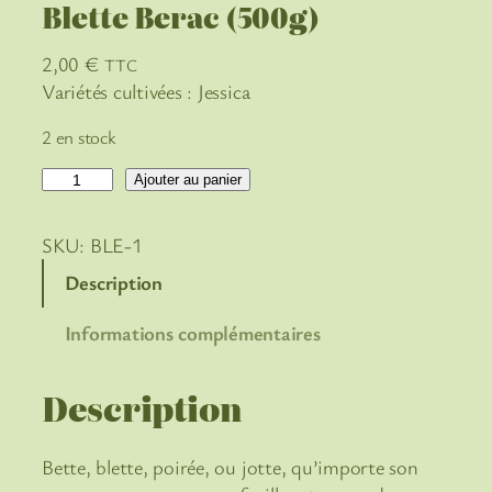
Blette Berac (500g)
2,00
€
TTC
Variétés cultivées : Jessica
2 en stock
q
Ajouter au panier
u
a
SKU:
BLE-1
n
Description
t
i
Informations complémentaires
t
é
Description
d
e
B
Bette, blette, poirée, ou jotte, qu’importe son
l