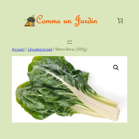
Aller
au
contenu
Accueil
/
Uncategorized
/ Blette Berac (500g)