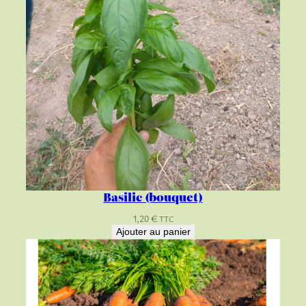
Basilic (bouquet)
1,20
€
TTC
Ajouter au panier