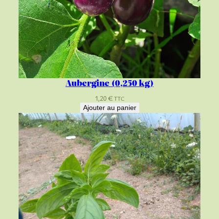
Aubergine (0,250 kg)
1,20
€
TTC
Ajouter au panier