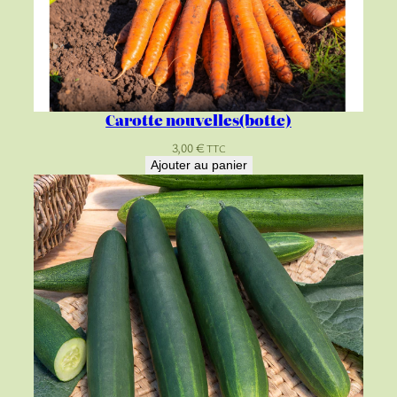
Carotte nouvelles(botte)
3,00
€
TTC
Ajouter au panier