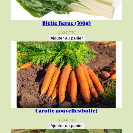
Blette Berac (500g)
2,00
€
TTC
Ajouter au panier
Carotte nouvelles(botte)
3,00
€
TTC
Ajouter au panier