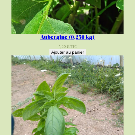
Aubergine (0,250 kg)
1,20
€
TTC
Ajouter au panier