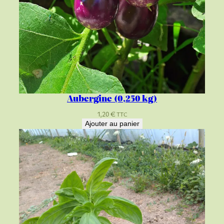
Aubergine (0,250 kg)
1,20
€
TTC
Ajouter au panier