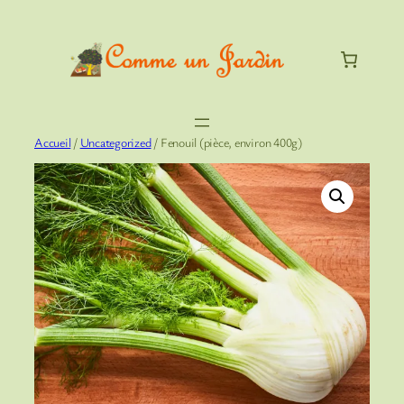
Aller
au
contenu
Accueil
/
Uncategorized
/ Fenouil (pièce, environ 400g)