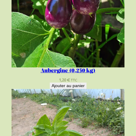
Aubergine (0,250 kg)
1,20
€
TTC
Ajouter au panier