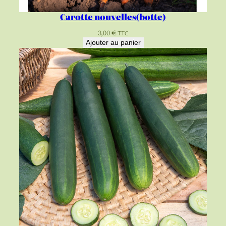
Carotte nouvelles(botte)
3,00
€
TTC
Ajouter au panier